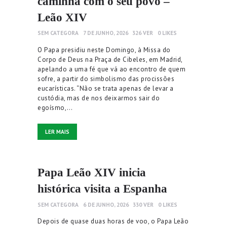
caminha com o seu povo –
Leão XIV
SEM CATEGORA
7 DE JUNHO, 2026
326
VER
0
LIKES
O Papa presidiu neste Domingo, à Missa do
Corpo de Deus na Praça de Cibeles, em Madrid,
apelando a uma fé que vá ao encontro de quem
sofre, a partir do simbolismo das procissões
eucarísticas. “Não se trata apenas de levar a
custódia, mas de nos deixarmos sair do
egoísmo,…
LER MAIS
Papa Leão XIV inicia
histórica visita a Espanha
SEM CATEGORA
6 DE JUNHO, 2026
330
VER
0
LIKES
Depois de quase duas horas de voo, o Papa Leão