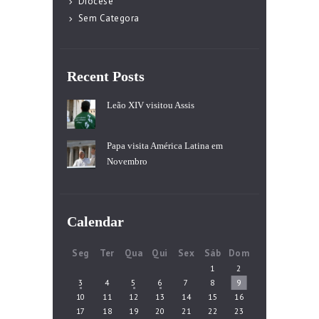
Diocese
Sem Categora
Recent Posts
Leão XIV visitou Assis
Papa visita América Latina em
Novembro
Calendar
Seg
Ter
Qua
Qui
Sex
Sáb
Dom
1
2
3
4
5
6
7
8
9
10
11
12
13
14
15
16
17
18
19
20
21
22
23