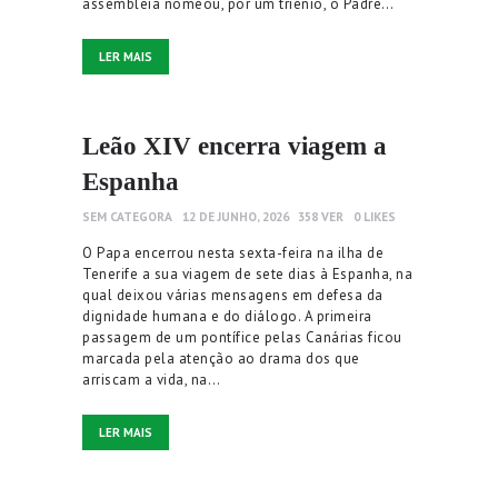
assembleia nomeou, por um triénio, o Padre…
LER MAIS
Leão XIV encerra viagem a
Espanha
SEM CATEGORA
12 DE JUNHO, 2026
358
VER
0
LIKES
O Papa encerrou nesta sexta-feira na ilha de
Tenerife a sua viagem de sete dias à Espanha, na
qual deixou várias mensagens em defesa da
dignidade humana e do diálogo. A primeira
passagem de um pontífice pelas Canárias ficou
marcada pela atenção ao drama dos que
arriscam a vida, na…
LER MAIS