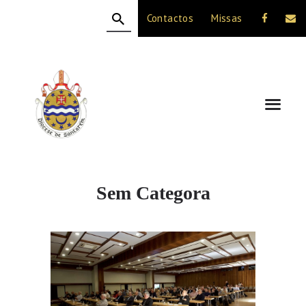
Contactos
Missas
HOME
A DIOCESE
CELEBRAÇÃO
VIDA CRISTÃ
NOTÍCIAS
JUBILEU 50 ANOS
Sem Categora