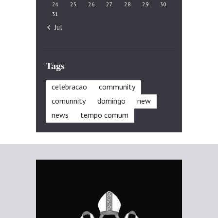
24
25
26
27
28
29
30
31
« Jul
Tags
celebracao
community
comunnity
domingo
new
news
tempo comum