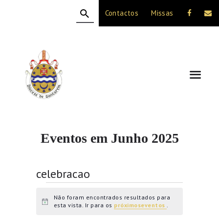
Contactos
Missas
HOME
A DIOCESE
CELEBRAÇÃO
VIDA CRISTÃ
NOTÍCIAS
JUBILEU 50 ANOS
Eventos em Junho 2025
celebracao
Eventos
Não foram encontrados resultados para
A
esta vista. Ir para os
próximoseventos
.
v