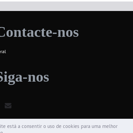
Contacte-nos
ral
Siga-nos
te está a consentir o uso de cookies para uma melhor
ão.