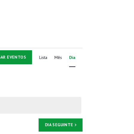
N
SAR EVENTOS
Lista
Mês
Dia
a
v
e
g
a
DIA SEGUINTE