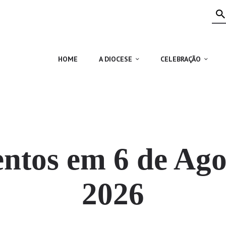
HOME
A DIOCESE
CELEBRAÇÃO
HOME
A DIOCESE
CELEBRAÇÃO
VIDA CRISTÃ
NOTÍCIAS
JUBILEU 50 ANOS
ntos em 6 de Ago
2026