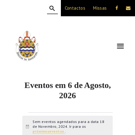
Contactos
Missas
HOME
A DIOCESE
CELEBRAÇÃO
VIDA CRISTÃ
NOTÍCIAS
JUBILEU 50 ANOS
Eventos em 6 de Agosto,
2026
Eventos for 18 de
Novembro, 2024
Sem eventos agendados para a data 18
de Novembro, 2024. Ir para os
A
próximoseventos
.
v