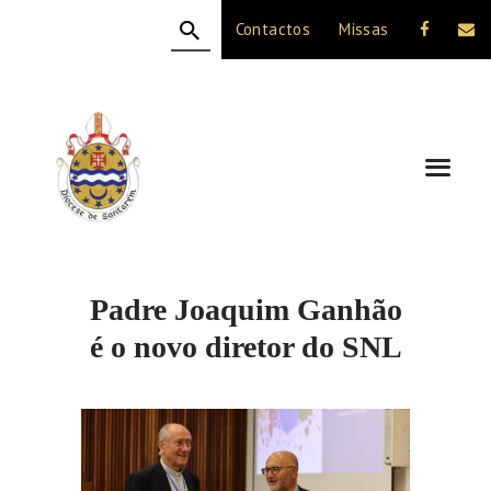
Contactos
Missas
HOME
A DIOCESE
CELEBRAÇÃO
VIDA CRISTÃ
NOTÍCIAS
JUBILEU 50 ANOS
Padre Joaquim Ganhão
é o novo diretor do SNL