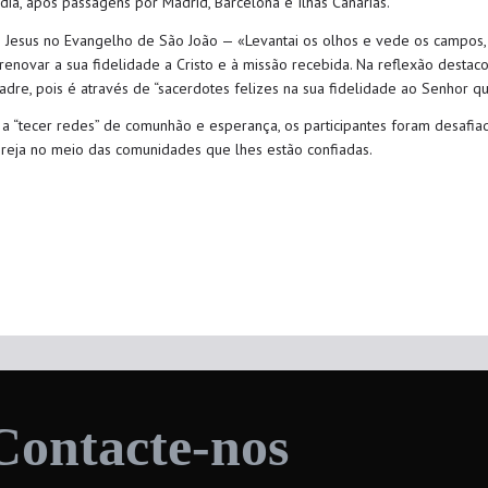
dia, após passagens por Madrid, Barcelona e Ilhas Canárias.
Jesus no Evangelho de São João — «Levantai os olhos e vede os campos, qu
renovar a sua fidelidade a Cristo e à missão recebida. Na reflexão destac
dre, pois é através de “sacerdotes felizes na sua fidelidade ao Senhor q
“tecer redes” de comunhão e esperança, os participantes foram desafiad
reja no meio das comunidades que lhes estão confiadas.
Contacte-nos