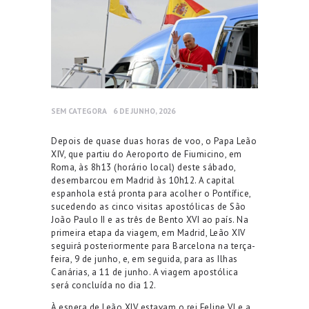
SEM CATEGORA
6 DE JUNHO, 2026
Depois de quase duas horas de voo, o Papa Leão
XIV, que partiu do Aeroporto de Fiumicino, em
Roma, às 8h13 (horário local) deste sábado,
desembarcou em Madrid às 10h12. A capital
espanhola está pronta para acolher o Pontífice,
sucedendo as cinco visitas apostólicas de São
João Paulo II e as três de Bento XVI ao país. Na
primeira etapa da viagem, em Madrid, Leão XIV
seguirá posteriormente para Barcelona na terça-
feira, 9 de junho, e, em seguida, para as Ilhas
Canárias, a 11 de junho. A viagem apostólica
será concluída no dia 12.
À espera de Leão XIV estavam o rei Felipe VI e a