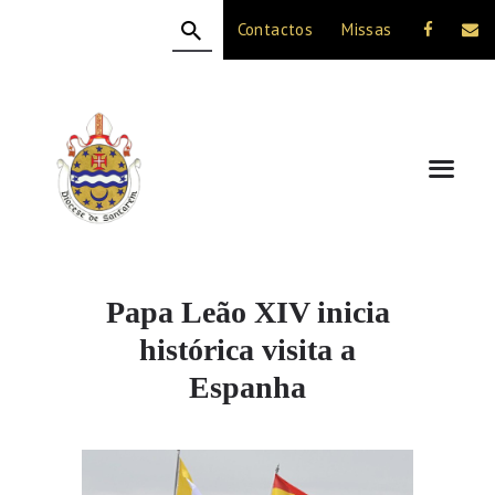
Contactos
Missas
HOME
A DIOCESE
CELEBRAÇÃO
VIDA CRISTÃ
NOTÍCIAS
JUBILEU 50 ANOS
Papa Leão XIV inicia
histórica visita a
Espanha