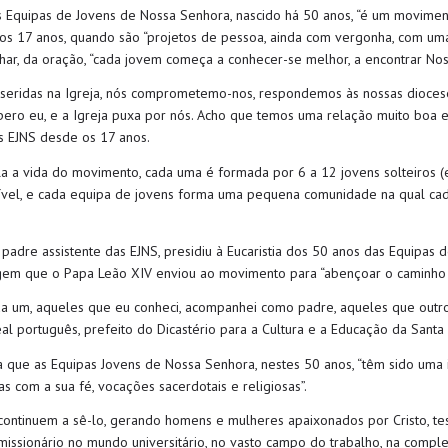
 Equipas de Jovens de Nossa Senhora, nascido há 50 anos, “é um movim
s 17 anos, quando são “projetos de pessoa, ainda com vergonha, com uma f
ilhar, da oração, “cada jovem começa a conhecer-se melhor, a encontrar No
nseridas na Igreja, nós comprometemo-nos, respondemos às nossas dioceses
spero eu, e a Igreja puxa por nós. Acho que temos uma relação muito boa 
as EJNS desde os 17 anos.
a a vida do movimento, cada uma é formada por 6 a 12 jovens solteiros (en
sível, e cada equipa de jovens forma uma pequena comunidade na qual ca
 padre assistente das EJNS, presidiu à Eucaristia dos 50 anos das Equipas
agem que o Papa Leão XIV enviou ao movimento para “abençoar o caminho 
a um, aqueles que eu conheci, acompanhei como padre, aqueles que out
al português, prefeito do Dicastério para a Cultura e a Educação da Santa
a que as Equipas Jovens de Nossa Senhora, nestes 50 anos, “têm sido uma
as com a sua fé, vocações sacerdotais e religiosas”.
 continuem a sê-lo, gerando homens e mulheres apaixonados por Cristo, te
ssionário no mundo universitário, no vasto campo do trabalho, na complex