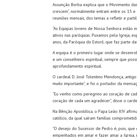
Assunção Borba explica que o Movimento das
crescem”, normalmente entram entre os 15 e o
reuniões mensais, dos temas a refletir e part
“As Equipas Jovens de Nossa Senhora estão i
ativos nas paróquias. Puxamos pela Igreja, e
anos, da Paróquia do Estoril, que faz parte d
A equipa é o primeiro lugar onde se desenrol
e um conselheiro espiritual, sempre que pos
aprofundamento espiritual.
O cardeal D. José Tolentino Mendonça, antigo
muito importante”, e foi o portador da mens
“Eu venho como peregrino ao coração de cad
coração de cada um agradecer”, disse o carde
Na Bênção Apostólica, o Papa Leão XIV afirm
católico, da qual saíram famílias comprometid
“O desejo do Sucessor de Pedro é, pois, que
empenhados em amar e fazer amar a Igreja, mi