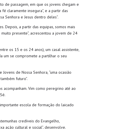
ento de passagem, em que os jovens chegam e
é claramente insegura”, e a partir das
ssa Senhora e Jesus dentro deles”.
. Depois, a partir das equipas, somos mais
e muito presente”, acrescentou a jovem de 24
tre os 15 e os 24 anos), um casal assistente,
da um se compromete a partilhar o seu
 de Jovens de Nossa Senhora, “uma ocasião
também futuro”.
ros acompanham. Vim como peregrino até ao
 Sé.
 importante escola de formação do laicado
stemunhas credíveis do Evangelho,
a ação cultural e social”, desenvolve.