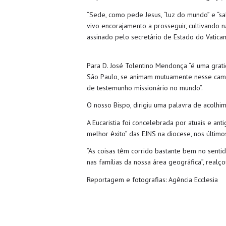
“Sede, como pede Jesus, “luz do mundo” e “sal
vivo encorajamento a prosseguir, cultivando 
assinado pelo secretário de Estado do Vaticano
Para D. José Tolentino Mendonça “é uma grat
São Paulo, se animam mutuamente nesse cami
de testemunho missionário no mundo”.
O nosso Bispo, dirigiu uma palavra de acolh
A Eucaristia foi concelebrada por atuais e an
melhor êxito” das EJNS na diocese, nos último
“As coisas têm corrido bastante bem no sent
nas famílias da nossa área geográfica”, realço
Reportagem e fotografias: Agência Ecclesia