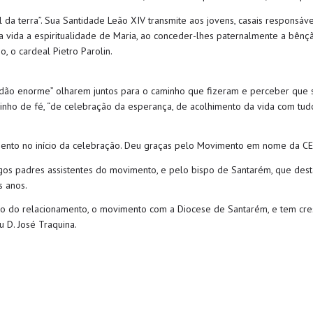
 da terra”. Sua Santidade Leão XIV transmite aos jovens, casais responsáve
na vida a espiritualidade de Maria, ao conceder-lhes paternalmente a bênç
, o cardeal Pietro Parolin.
idão enorme” olharem juntos para o caminho que fizeram e perceber que sã
nho de fé, “de celebração da esperança, de acolhimento da vida com tud
imento no início da celebração. Deu graças pelo Movimento em nome da C
tigos padres assistentes do movimento, e pelo bispo de Santarém, que dest
s anos.
ido do relacionamento, o movimento com a Diocese de Santarém, e tem cre
u D. José Traquina.