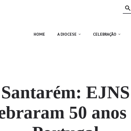
HOME
A DIOCESE
CELEBRAÇÃO
HOME
A DIOCESE
CELEBRAÇÃO
VIDA CRISTÃ
NOTÍCIAS
JUBILEU 50 ANOS
Santarém: EJNS
lebraram 50 anos