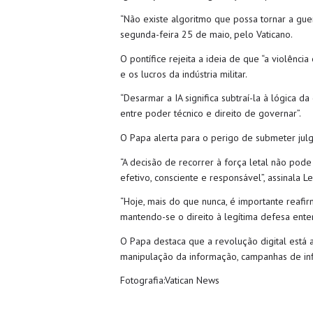
“Não existe algoritmo que possa tornar a guer
segunda-feira 25 de maio, pelo Vaticano.
O pontífice rejeita a ideia de que “a violênc
e os lucros da indústria militar.
“Desarmar a IA significa subtraí-la à lógica d
entre poder técnico e direito de governar”.
O Papa alerta para o perigo de submeter jul
“A decisão de recorrer à força letal não p
efetivo, consciente e responsável”, assinala L
“Hoje, mais do que nunca, é importante reafirm
mantendo-se o direito à legítima defesa entend
O Papa destaca que a revolução digital está a
manipulação da informação, campanhas de infl
Fotografia:Vatican News