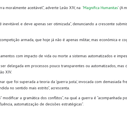
ra moralmente aceitável”, adverte Leão XIV, na ‘
Magnifica Humanitas
’ (A 
ia é inevitável e deve apenas ser otimizada”, denunciando a crescente subm
a competição armada, que hoje já não é apenas militar, mas económica e cogn
gamentos com impacto de vida ou morte a sistemas automatizados e impes
ode ser delegada em processos pouco transparentes ou automatizados, ma
eão XIV.
ar que foi superada a teoria da ‘guerra justa’, invocada com demasiada fre
ida no sentido mais estrito”, acrescenta.
” modificar a gramática dos conflitos”, na qual a guerra é “acompanhada por
uência, automatização de decisões estratégicas”.