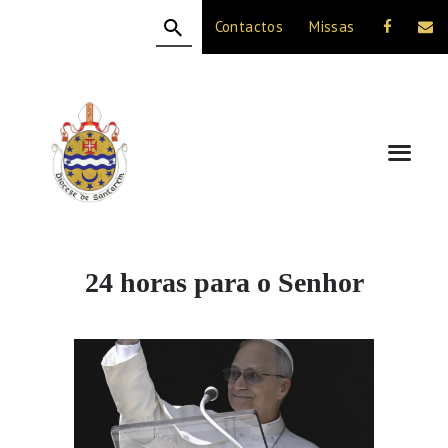
Contactos
Missas
HOME
A DIOCESE
CELEBRAÇÃO
VIDA CRISTÃ
NOTÍCIAS
JUBILEU 50 ANOS
24 horas para o Senhor