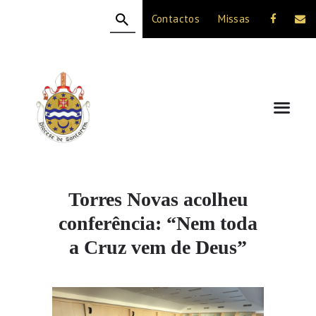
Contactos
Missas
HOME
A DIOCESE
CELEBRAÇÃO
VIDA CRISTÃ
NOTÍCIAS
JUBILEU 50 ANOS
Torres Novas acolheu
conferência: “Nem toda
a Cruz vem de Deus”