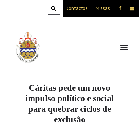
Contactos
Missas
HOME
A DIOCESE
CELEBRAÇÃO
VIDA CRISTÃ
NOTÍCIAS
JUBILEU 50 ANOS
Cáritas pede um novo
impulso político e social
para quebrar ciclos de
exclusão