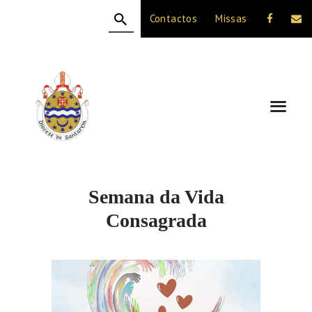
Contactos
Missas
HOME
A DIOCESE
CELEBRAÇÃO
VIDA CRISTÃ
NOTÍCIAS
JUBILEU 50 ANOS
Semana da Vida
Consagrada