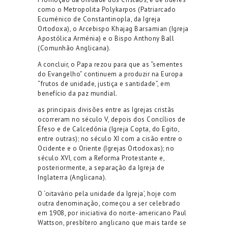
como o Metropolita Polykarpos (Patriarcado
Ecuménico de Constantinopla, da Igreja
Ortodoxa), o Arcebispo Khajag Barsamian (Igreja
Apostólica Arménia) e o Bispo Anthony Ball
(Comunhão Anglicana).
A concluir, o Papa rezou para que as “sementes
do Evangelho” continuem a produzir na Europa
“frutos de unidade, justiça e santidade”, em
benefício da paz mundial.
as principais divisões entre as Igrejas cristãs
ocorreram no século V, depois dos Concílios de
Éfeso e de Calcedónia (Igreja Copta, do Egito,
entre outras); no século XI com a cisão entre o
Ocidente e o Oriente (Igrejas Ortodoxas); no
século XVI, com a Reforma Protestante e,
posteriormente, a separação da Igreja de
Inglaterra (Anglicana).
O ‘oitavário pela unidade da Igreja’, hoje com
outra denominação, começou a ser celebrado
em 1908, por iniciativa do norte-americano Paul
Wattson, presbítero anglicano que mais tarde se