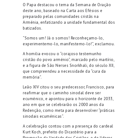
O Papa destacou o tema da Semana de Oração
deste ano, baseado na Carta aos Efésios e
preparado pelas comunidades cristãs na
Arménia, enfatizando a unidade fundamental dos
batizados.
“Somos um! Já o somos! Reconheçamo-lo,
experimentemo-lo, manifestemo-lo!”, exclamou.
A homilia evocou o “corajoso testemunho
cristão do povo arménio”, marcado pelo martírio,
e a figura de São Nerses Snorkhali, do século XII,
que compreendeu a necessidade da “cura da
memória”.
Leão XIV citou o seu predecessor, Francisco, para
reafirmar que o caminho sinodal deve ser
ecuménico, e apontou para o horizonte de 2033,
ano em que se celebrarão os 2000 anos da
Redenção, como meta para desenvolver “práticas
sinodais ecuménicas”.
A celebração contou com a presença do cardeal
Kurt Koch, prefeito do Dicastério para a
Promoção da Unidade dos Cristãos, e de líderes