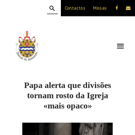
Contactos
Missas
HOME
A DIOCESE
CELEBRAÇÃO
VIDA CRISTÃ
NOTÍCIAS
JUBILEU 50 ANOS
Papa alerta que divisões
tornam rosto da Igreja
«mais opaco»