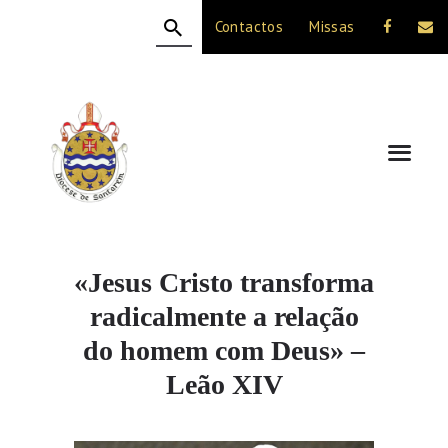
Contactos
Missas
HOME
A DIOCESE
CELEBRAÇÃO
VIDA CRISTÃ
NOTÍCIAS
JUBILEU 50 ANOS
«Jesus Cristo transforma
radicalmente a relação
do homem com Deus» –
Leão XIV