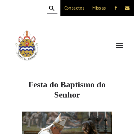
Contactos
Missas
HOME
A DIOCESE
CELEBRAÇÃO
VIDA CRISTÃ
NOTÍCIAS
JUBILEU 50 ANOS
Festa do Baptismo do
Senhor