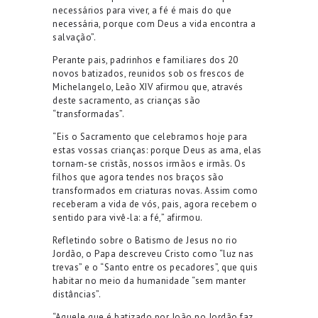
necessários para viver, a fé é mais do que
necessária, porque com Deus a vida encontra a
salvação”.
Perante pais, padrinhos e familiares dos 20
novos batizados, reunidos sob os frescos de
Michelangelo, Leão XIV afirmou que, através
deste sacramento, as crianças são
“transformadas”.
“Eis o Sacramento que celebramos hoje para
estas vossas crianças: porque Deus as ama, elas
tornam-se cristãs, nossos irmãos e irmãs. Os
filhos que agora tendes nos braços são
transformados em criaturas novas. Assim como
receberam a vida de vós, pais, agora recebem o
sentido para vivê-la: a fé,” afirmou.
Refletindo sobre o Batismo de Jesus no rio
Jordão, o Papa descreveu Cristo como “luz nas
trevas” e o “Santo entre os pecadores”, que quis
habitar no meio da humanidade “sem manter
distâncias”.
“Aquele que é batizado por João no Jordão faz