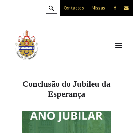
Contactos
Missas
HOME
A DIOCESE
CELEBRAÇÃO
VIDA CRISTÃ
NOTÍCIAS
JUBILEU 50 ANOS
Conclusão do Jubileu da
Esperança