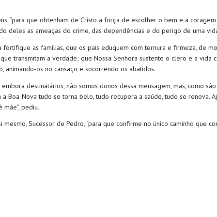
s, “para que obtenham de Cristo a força de escolher o bem e a coragem 
do deles as ameaças do crime, das dependências e do perigo de uma vid
a fortifique as famílias, que os pais eduquem com ternura e firmeza, de m
e transmitam a verdade; que Nossa Senhora sustente o clero e a vida co
o, animando-os no cansaço e socorrendo os abatidos.
 embora destinatários, não somos donos dessa mensagem, mas, como são 
a Boa-Nova tudo se torna belo, tudo recupera a saúde, tudo se renova. 
é mãe”, pediu.
si mesmo, Sucessor de Pedro, “para que confirme no único caminho que co