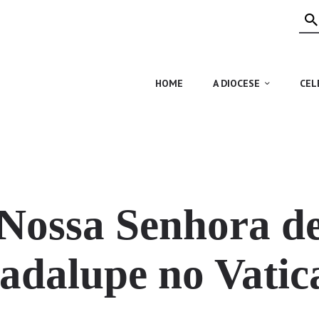
HOME
A DIOCESE
CELEBRAÇÃO
HOME
A DIOCESE
CEL
VIDA CRISTÃ
NOTÍCIAS
JUBILEU 50 ANOS
Nossa Senhora d
adalupe no Vatic