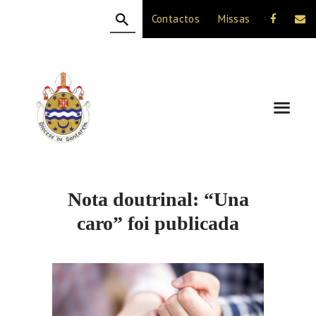
Contactos
Missas
HOME
A DIOCESE
CELEBRAÇÃO
VIDA CRISTÃ
NOTÍCIAS
JUBILEU 50 ANOS
Nota doutrinal: “Una
caro” foi publicada