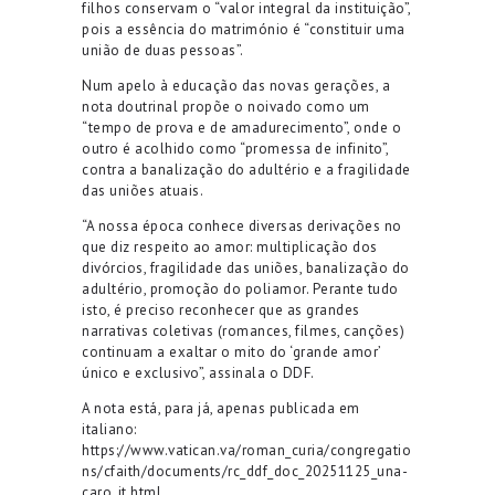
filhos conservam o “valor integral da instituição”,
pois a essência do matrimónio é “constituir uma
união de duas pessoas”.
Num apelo à educação das novas gerações, a
nota doutrinal propõe o noivado como um
“tempo de prova e de amadurecimento”, onde o
outro é acolhido como “promessa de infinito”,
contra a banalização do adultério e a fragilidade
das uniões atuais.
“A nossa época conhece diversas derivações no
que diz respeito ao amor: multiplicação dos
divórcios, fragilidade das uniões, banalização do
adultério, promoção do poliamor. Perante tudo
isto, é preciso reconhecer que as grandes
narrativas coletivas (romances, filmes, canções)
continuam a exaltar o mito do ‘grande amor’
único e exclusivo”, assinala o DDF.
A nota está, para já, apenas publicada em
italiano:
https://www.vatican.va/roman_curia/congregatio
ns/cfaith/documents/rc_ddf_doc_20251125_una-
caro_it.html