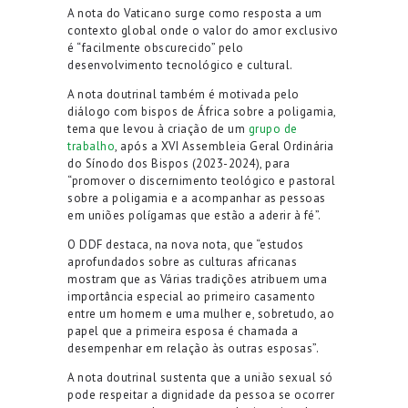
A nota do Vaticano surge como resposta a um
contexto global onde o valor do amor exclusivo
é “facilmente obscurecido” pelo
desenvolvimento tecnológico e cultural.
A nota doutrinal também é motivada pelo
diálogo com bispos de África sobre a poligamia,
tema que levou à criação de um
grupo de
trabalho
, após a XVI Assembleia Geral Ordinária
do Sínodo dos Bispos (2023-2024), para
“promover o discernimento teológico e pastoral
sobre a poligamia e a acompanhar as pessoas
em uniões polígamas que estão a aderir à fé”.
O DDF destaca, na nova nota, que “estudos
aprofundados sobre as culturas africanas
mostram que as Várias tradições atribuem uma
importância especial ao primeiro casamento
entre um homem e uma mulher e, sobretudo, ao
papel que a primeira esposa é chamada a
desempenhar em relação às outras esposas”.
A nota doutrinal sustenta que a união sexual só
pode respeitar a dignidade da pessoa se ocorrer