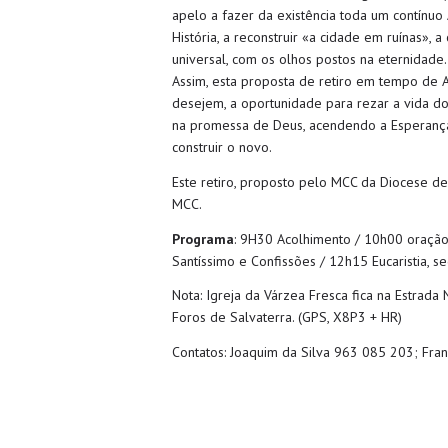
apelo a fazer da existência toda um contínuo
História, a reconstruir «a cidade em ruínas», 
universal, com os olhos postos na eternidade.
Assim, esta proposta de retiro em tempo de 
desejem, a oportunidade para rezar a vida do 
na promessa de Deus, acendendo a Esperança p
construir o novo.
Este retiro, proposto pelo MCC da Diocese d
MCC.
Programa
: 9H30 Acolhimento / 10h00 oraçã
Santíssimo e Confissões / 12h15 Eucaristia, s
Nota: Igreja da Várzea Fresca fica na Estrad
Foros de Salvaterra. (GPS, X8P3 + HR)
Contatos: Joaquim da Silva 963 085 203; Fra