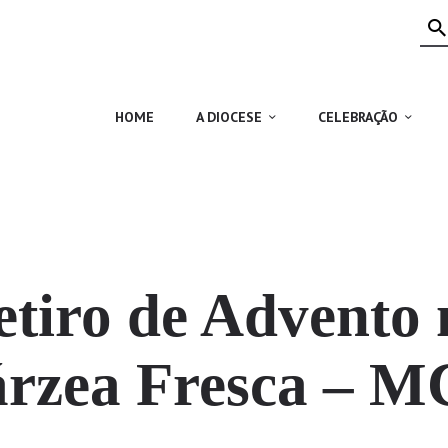
HOME
A DIOCESE
CELEBRAÇÃO
HOME
A DIOCESE
CELEBRAÇÃO
VIDA CRISTÃ
NOTÍCIAS
JUBILEU 50 ANOS
etiro de Advento 
rzea Fresca – 