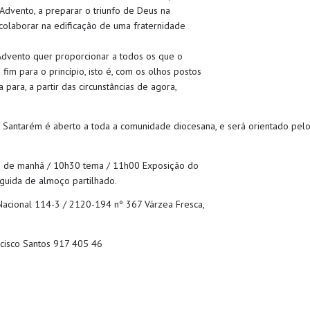
 Advento, a preparar o triunfo de Deus na
a colaborar na edificação de uma fraternidade
Advento quer proporcionar a todos os que o
fim para o princípio, isto é, com os olhos postos
ara, a partir das circunstâncias de agora,
e Santarém é aberto a toda a comunidade diocesana, e será orientado pelo
o de manhã / 10h30 tema / 11h00 Exposição do
eguida de almoço partilhado.
a Nacional 114-3 / 2120-194 nº 367 Várzea Fresca,
ncisco Santos 917 405 46