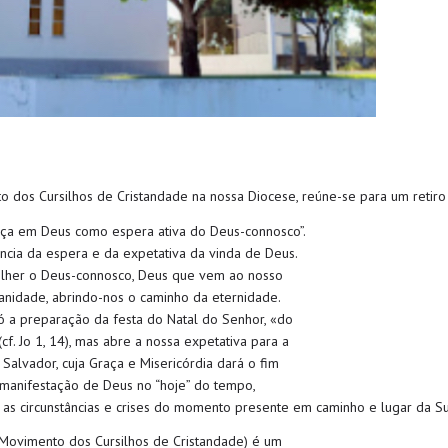
dos Cursilhos de Cristandade na nossa Diocese, reúne-se para um retiro 
ança em Deus como espera ativa do Deus-connosco”.
ncia da espera e da expetativa da vinda de Deus.
olher o Deus-connosco, Deus que vem ao nosso
anidade, abrindo-nos o caminho da eternidade.
só a preparação da festa do Natal do Senhor, «do
cf. Jo 1, 14), mas abre a nossa expetativa para a
e Salvador, cuja Graça e Misericórdia dará o fim
a manifestação de Deus no “hoje” do tempo,
”, as circunstâncias e crises do momento presente em caminho e lugar da S
ovimento dos Cursilhos de Cristandade) é um