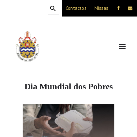
Contactos
Missas
HOME
A DIOCESE
CELEBRAÇÃO
VIDA CRISTÃ
NOTÍCIAS
JUBILEU 50 ANOS
Dia Mundial dos Pobres