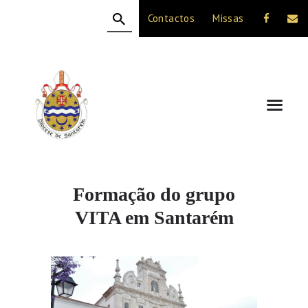
Contactos
Missas
HOME
A DIOCESE
CELEBRAÇÃO
VIDA CRISTÃ
NOTÍCIAS
JUBILEU 50 ANOS
Formação do grupo
VITA em Santarém