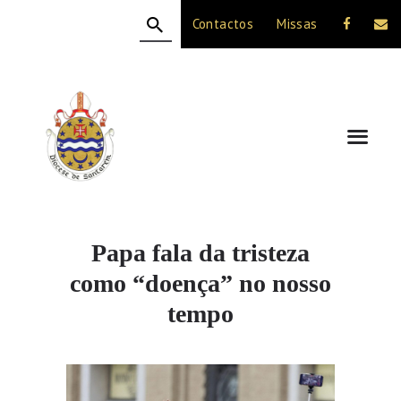
Contactos
Missas
HOME
A DIOCESE
CELEBRAÇÃO
VIDA CRISTÃ
NOTÍCIAS
JUBILEU 50 ANOS
Papa fala da tristeza
como “doença” no nosso
tempo