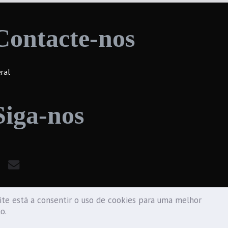
Contacte-nos
ral
Siga-nos
te está a consentir o uso de cookies para uma melhor
ão.