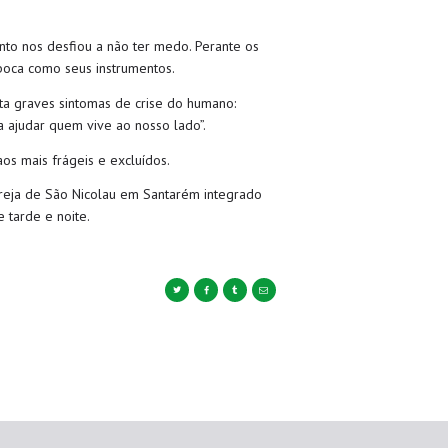
o nos desfiou a não ter medo. Perante os
 boca como seus instrumentos.
ta graves sintomas de crise do humano:
a ajudar quem vive ao nosso lado
”.
os mais frágeis e excluídos.
greja de São Nicolau em Santarém integrado
e tarde e noite.