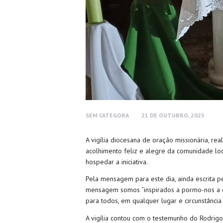
SEM CATEGORA
21 DE OUTUBRO, 2025
A vigília diocesana de oração missionária, re
acolhimento feliz e alegre da comunidade loca
hospedar a iniciativa.
Pela mensagem para este dia, ainda escrita p
mensagem somos “
inspirados a pormo-nos a 
para todos, em qualquer lugar e circunstânci
A vigília contou com o testemunho do Rodrig