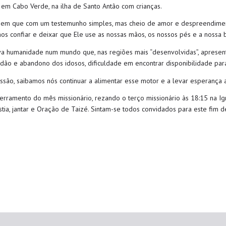
 em Cabo Verde, na ilha de Santo Antão com crianças.
em que com um testemunho simples, mas cheio de amor e despreendiment
os confiar e deixar que Ele use as nossas mãos, os nossos pés e a nossa
ova humanidade num mundo que, nas regiões mais “desenvolvidas”, apresen
idão e abandono dos idosos, dificuldade em encontrar disponibilidade par
ssão, saibamos nós continuar a alimentar esse motor e a levar esperança a
rramento do mês missionário, rezando o terço missionário às 18:15 na I
istia, jantar e Oração de Taizé. Sintam-se todos convidados para este fim d