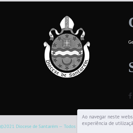
Ge
Ao navegar neste websi
experiência de utilizaç
©2021 Diocese de Santarém — Todos os direitos reservados.