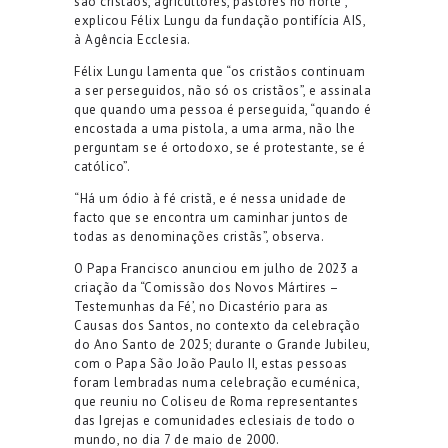
são cristãos, agricultores, pastores no norte”,
explicou Félix Lungu da fundação pontifícia AIS,
à Agência Ecclesia.
Félix Lungu lamenta que “os cristãos continuam
a ser perseguidos, não só os cristãos”, e assinala
que quando uma pessoa é perseguida, “quando é
encostada a uma pistola, a uma arma, não lhe
perguntam se é ortodoxo, se é protestante, se é
católico”.
“Há um ódio à fé cristã, e é nessa unidade de
facto que se encontra um caminhar juntos de
todas as denominações cristãs”, observa.
O Papa Francisco anunciou em julho de 2023 a
criação da “Comissão dos Novos Mártires –
Testemunhas da Fé’, no Dicastério para as
Causas dos Santos, no contexto da celebração
do Ano Santo de 2025; durante o Grande Jubileu,
com o Papa São João Paulo II, estas pessoas
foram lembradas numa celebração ecuménica,
que reuniu no Coliseu de Roma representantes
das Igrejas e comunidades eclesiais de todo o
mundo, no dia 7 de maio de 2000.