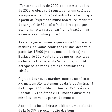
“Tanto no Jubileu de 2000, como neste Jubileu
de 2025, o objetivo é registar, criar um catálogo,
assegurar a memória”, salientou Félix Lungu, que
a partir da “expressão muito bonita, ecumenismo
do sangue” de São João Paulo II, realçou que
ecumenismo leva a pensar “numa ligação mais
estreita, a caminhar juntos”.
A celebração ecuménica que evoca 1600 “novos
mártires” de várias confissões cristãs, decorre a
partir das 17h00 (menos uma em Lisboa), na
Basílica de São Paulo fora de muros; acontece
na festa da Exaltação da Santa Cruz, com 24
delegados de várias Igrejas e comunidades
cristãs.
O grupo dos novos mártires, mortos no século
XX, incluem 314 testemunhas da fé da Améria, 43
da Europa, 277 no Médio Oriente, 357 na Ásia e
Oceânia, 634 na África e 110 mortos durante as
missões, em várias partes do mundo.
A cerimónia inclui leituras bíblicas, uma reflexão
de Leão XIV, a proclamação das bem-