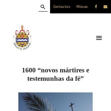
Contactos
Missas
HOME
A DIOCESE
CELEBRAÇÃO
VIDA CRISTÃ
NOTÍCIAS
JUBILEU 50 ANOS
1600 “novos mártires e
testemunhas da fé”