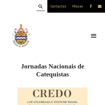
Contactos
Missas
HOME
A DIOCESE
CELEBRAÇÃO
VIDA CRISTÃ
NOTÍCIAS
JUBILEU 50 ANOS
Jornadas Nacionais de
Catequistas