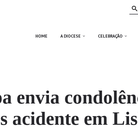
HOME
A DIOCESE
CELEBRAÇÃO
HOME
A DIOCESE
CELEBRAÇÃO
VIDA CRISTÃ
NOTÍCIAS
JUBILEU 50 ANOS
a envia condolên
s acidente em Li