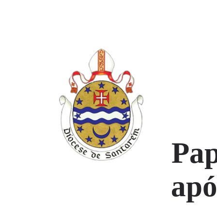
Pap
apó