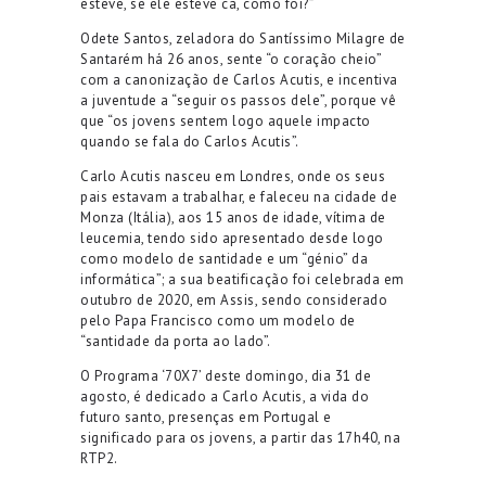
esteve, se ele esteve cá, como foi?”
Odete Santos, zeladora do Santíssimo Milagre de
Santarém há 26 anos, sente “o coração cheio”
com a canonização de Carlos Acutis, e incentiva
a juventude a “seguir os passos dele”, porque vê
que “os jovens sentem logo aquele impacto
quando se fala do Carlos Acutis”.
Carlo Acutis nasceu em Londres, onde os seus
pais estavam a trabalhar, e faleceu na cidade de
Monza (Itália), aos 15 anos de idade, vítima de
leucemia, tendo sido apresentado desde logo
como modelo de santidade e um “génio” da
informática”; a sua beatificação foi celebrada em
outubro de 2020, em Assis, sendo considerado
pelo Papa Francisco como um modelo de
“santidade da porta ao lado”.
O Programa ‘70X7’ deste domingo, dia 31 de
agosto, é dedicado a Carlo Acutis, a vida do
futuro santo, presenças em Portugal e
significado para os jovens, a partir das 17h40, na
RTP2.