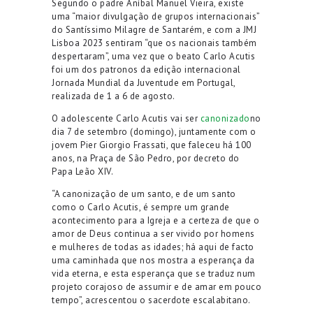
Segundo o padre Aníbal Manuel Vieira, existe
uma “maior divulgação de grupos internacionais”
do Santíssimo Milagre de Santarém, e com a JMJ
Lisboa 2023 sentiram “que os nacionais também
despertaram”, uma vez que o beato Carlo Acutis
foi um dos patronos da edição internacional
Jornada Mundial da Juventude em Portugal,
realizada de 1 a 6 de agosto.
O adolescente Carlo Acutis vai ser
canonizado
no
dia 7 de setembro (domingo), juntamente com o
jovem Pier Giorgio Frassati, que faleceu há 100
anos, na Praça de São Pedro, por decreto do
Papa Leão XIV.
“A canonização de um santo, e de um santo
como o Carlo Acutis, é sempre um grande
acontecimento para a Igreja e a certeza de que o
amor de Deus continua a ser vivido por homens
e mulheres de todas as idades; há aqui de facto
uma caminhada que nos mostra a esperança da
vida eterna, e esta esperança que se traduz num
projeto corajoso de assumir e de amar em pouco
tempo”, acrescentou o sacerdote escalabitano.