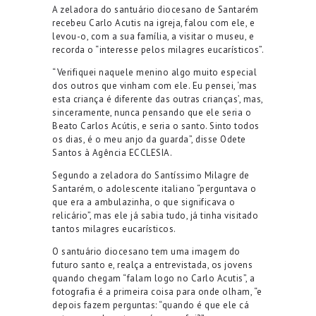
A zeladora do santuário diocesano de Santarém
recebeu Carlo Acutis na igreja, falou com ele, e
levou-o, com a sua família, a visitar o museu, e
recorda o “interesse pelos milagres eucarísticos”.
“Verifiquei naquele menino algo muito especial
dos outros que vinham com ele. Eu pensei, ‘mas
esta criança é diferente das outras crianças’, mas,
sinceramente, nunca pensando que ele seria o
Beato Carlos Acútis, e seria o santo. Sinto todos
os dias, é o meu anjo da guarda”, disse Odete
Santos à Agência ECCLESIA.
Segundo a zeladora do Santíssimo Milagre de
Santarém, o adolescente italiano “perguntava o
que era a ambulazinha, o que significava o
relicário”, mas ele já sabia tudo, já tinha visitado
tantos milagres eucarísticos.
O santuário diocesano tem uma imagem do
futuro santo e, realça a entrevistada, os jovens
quando chegam “falam logo no Carlo Acutis”, a
fotografia é a primeira coisa para onde olham, “e
depois fazem perguntas: “quando é que ele cá