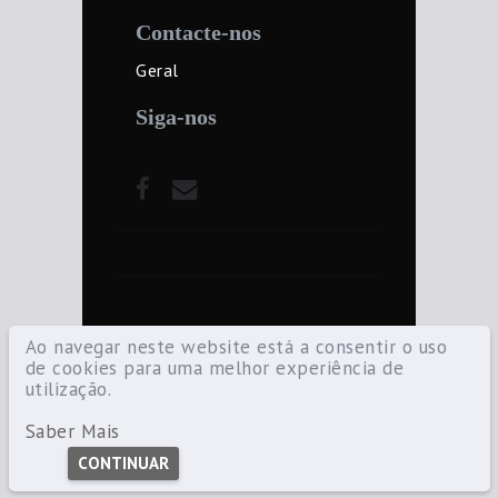
Contacte-nos
Geral
Siga-nos
Ao navegar neste website está a consentir o uso
de cookies para uma melhor experiência de
utilização.
©2021 Diocese de Santarém — Todos os
direitos reservados.
Saber Mais
CONTINUAR