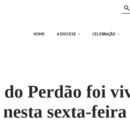
HOME
A DIOCESE
CELEBRAÇÃO
HOME
A DIOCESE
CELEBRAÇÃO
VIDA CRISTÃ
NOTÍCIAS
JUBILEU 50 ANOS
 do Perdão foi vi
nesta sexta-feira