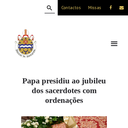
Contactos
Missas
HOME
A DIOCESE
CELEBRAÇÃO
VIDA CRISTÃ
NOTÍCIAS
JUBILEU 50 ANOS
Papa presidiu ao jubileu
dos sacerdotes com
ordenações