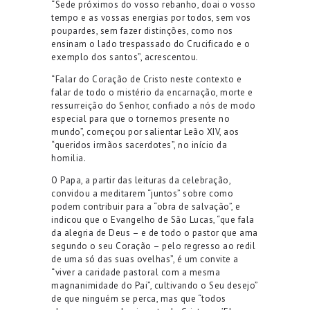
“Sede próximos do vosso rebanho, doai o vosso
tempo e as vossas energias por todos, sem vos
poupardes, sem fazer distinções, como nos
ensinam o lado trespassado do Crucificado e o
exemplo dos santos”, acrescentou.
“Falar do Coração de Cristo neste contexto e
falar de todo o mistério da encarnação, morte e
ressurreição do Senhor, confiado a nós de modo
especial para que o tornemos presente no
mundo”, começou por salientar Leão XIV, aos
“queridos irmãos sacerdotes”, no início da
homilia.
O Papa, a partir das leituras da celebração,
convidou a meditarem “juntos” sobre como
podem contribuir para a “obra de salvação”, e
indicou que o Evangelho de São Lucas, “que fala
da alegria de Deus – e de todo o pastor que ama
segundo o seu Coração – pelo regresso ao redil
de uma só das suas ovelhas”, é um convite a
“viver a caridade pastoral com a mesma
magnanimidade do Pai”, cultivando o Seu desejo”
de que ninguém se perca, mas que “todos