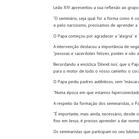
Leão XIV apresentou a sua reflexão ao grupo 
“O seminário, seja qual for a forma como é co
e pelo narcisismo, precisamos de aprender a 
O Papa começou por agradecer a “alegria” e 
A intervenção destacou a importância de segu
“pessoas e sacerdotes felizes, pontes e não 
Recordando a encíclica ‘Dilexit nos’, que o P
para o motor de todo o vosso caminho: o cora
O Papa pediu padres autênticos, sem “máscaras
“Numa época em que estamos hiperconectados, t
A respeito da formação dos seminaristas, o P
“É importante, mais ainda, necessário, desde 
fixo em Jesus, é preciso aprender a dar nome
Os seminaristas que participam no seu Jubile