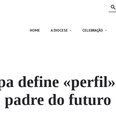
HOME
A DIOCESE
CELEBRAÇÃO
HOME
A DIOCESE
CELEBRAÇÃO
VIDA CRISTÃ
NOTÍCIAS
JUBILEU 50 ANOS
pa define «perfil»
padre do futuro