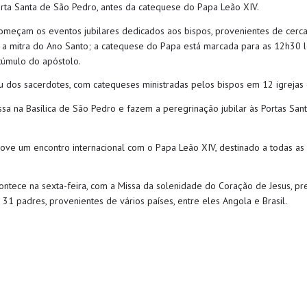
rta Santa de São Pedro, antes da catequese do Papa Leão XIV.
começam os eventos jubilares dedicados aos bispos, provenientes de cerc
 e a mitra do Ano Santo; a catequese do Papa está marcada para as 12h30 l
 túmulo do apóstolo.
u dos sacerdotes, com catequeses ministradas pelos bispos em 12 igrejas d
sa na Basílica de São Pedro e fazem a peregrinação jubilar às Portas Santas
omove um encontro internacional com o Papa Leão XIV, destinado a todas a
ntece na sexta-feira, com a Missa da solenidade do Coração de Jesus, pre
 padres, provenientes de vários países, entre eles Angola e Brasil.