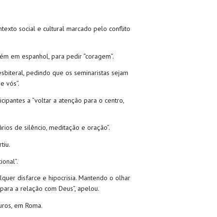
texto social e cultural marcado pelo conflito
bém em espanhol, para pedir “coragem”.
sbiteral, pedindo que os seminaristas sejam
e vós”.
cipantes a “voltar a atenção para o centro,
rios de silêncio, meditação e oração”.
tiu.
onal”.
quer disfarce e hipocrisia. Mantendo o olhar
 para a relação com Deus”, apelou.
Muros, em Roma.