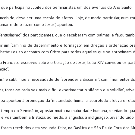
que participa no Jubileu dos Seminaristas, um dos eventos do Ano Santo.
ncebido, deve ser uma escola de afetos. Hoje, de modo particular, num con
amar e de o fazer como Jesus”, apontou.
“entusiasmo” dos participantes, que o receberam com palmas, e falou tam
ir um “caminho de discernimento e formação”, em direção à ordenação pre
obstáculos ao encontro com Cristo para todos aqueles que se aproximam d
apa Francisco escreveu sobre o Coração de Jesus, Leão XIV convidou os parti
ção”.
”, e sublinhou a necessidade de “aprender a discernir”, com “momentos diá
orna-se cada vez mais difícil experimentar o silêncio e a solidão”, adver
apa apontou à promoção da “maturidade humana, sobretudo afetiva e relaci
o tempo do Seminário, apostar muito na maturidade humana, rejeitando qual
 e voz também à tristeza, ao medo, à angústia, à indignação, levando tudo
u foram recebidos esta segunda-feira, na Basílica de São Paulo Fora dos 