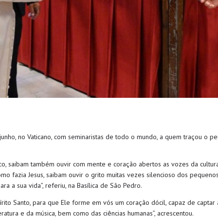
junho, no Vaticano, com seminaristas de todo o mundo, a quem traçou o per
o, saibam também ouvir com mente e coração abertos as vozes da cultura,
 como fazia Jesus, saibam ouvir o grito muitas vezes silencioso dos pequen
a a sua vida”, referiu, na Basílica de São Pedro.
írito Santo, para que Ele forme em vós um coração dócil, capaz de capta
teratura e da música, bem como das ciências humanas”, acrescentou.