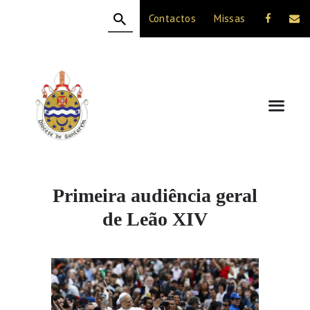
Contactos
Missas
HOME
A DIOCESE
CELEBRAÇÃO
VIDA CRISTÃ
NOTÍCIAS
JUBILEU 50 ANOS
Primeira audiência geral
de Leão XIV