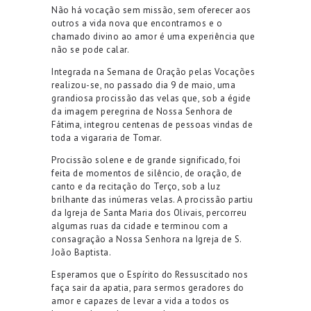
Não há vocação sem missão, sem oferecer aos
outros a vida nova que encontramos
e o
chamado divino ao amor é uma experiência que
não se pode calar.
Integrada na Semana de Oração pelas Vocações
realizou-se,
no passado dia 9 de
m
aio
,
uma
grandiosa procissão das velas
que
,
sob a égide
da imagem peregrina de Nossa Senhora de
Fátima
,
integrou
centenas de
pessoas
vindas de
toda a vigararia
de Tomar
.
Procissão solene e de grande significado, foi
feita de momentos de silêncio, de oração, de
canto e da recitação do Terço, sob a luz
brilhante das inúmeras velas. A procissão partiu
da Igreja de Santa Maria dos Olivais, percorreu
algumas ruas da cidade e terminou com a
consagração a Nossa Senhora na Igreja de S.
João Baptista.
Esperamos que o Espírito do Ressuscitado nos
faça sair da apatia, para sermos geradores do
amor e capazes de levar a vida
a todos os