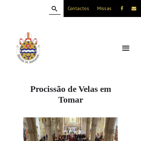
Contactos
Missas
HOME
A DIOCESE
CELEBRAÇÃO
VIDA CRISTÃ
NOTÍCIAS
JUBILEU 50 ANOS
Procissão de Velas em
Tomar