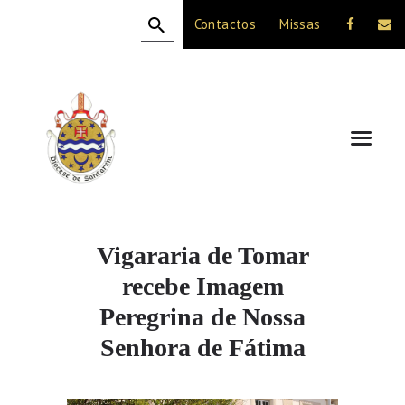
Contactos
Missas
HOME
A DIOCESE
CELEBRAÇÃO
VIDA CRISTÃ
NOTÍCIAS
JUBILEU 50 ANOS
Vigararia de Tomar
recebe Imagem
Peregrina de Nossa
Senhora de Fátima