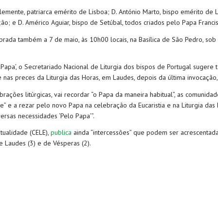
emente, patriarca emérito de Lisboa; D. António Marto, bispo emérito de L
ção; e D. Américo Aguiar, bispo de Setúbal, todos criados pelo Papa Francis
ebrada também a 7 de maio, às 10h00 locais, na Basílica de São Pedro, sob 
 Papa’, o Secretariado Nacional de Liturgia dos bispos de Portugal suger
 nas preces da Liturgia das Horas, em Laudes, depois da última invocação,
brações litúrgicas, vai recordar “o Papa da maneira habitual”, as comunidad
” e a rezar pelo novo Papa na celebração da Eucaristia e na Liturgia das 
ersas necessidades ‘Pelo Papa’”.
itualidade (CELE),
publica
ainda “intercessões” que podem ser acrescentada
e Laudes (3) e de Vésperas (2).