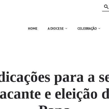
HOME
A DIOCESE
CELEBRAÇÃO
HOME
A DIOCESE
CELEBRAÇÃO
VIDA CRISTÃ
NOTÍCIAS
JUBILEU 50 ANOS
dicações para a s
acante e eleição 