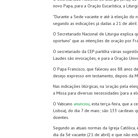
novo Papa, para a Oração Eucarística, a Liturg
“Durante a Sede vacante e até à eleição do n
segundo as indicações já dadas a 21 de abril
O Secretariado Nacional de Liturgia explica q
oportuno” que as intenções de oração por Fran
O secretariado da CEP partilha várias sugestõ
Laudes são invocações, e para a Oração Unive
O Papa Francisco, que faleceu aos 88 anos de 
desejo expresso em testamento, depois da Mi
Nas indicações litúrgicas, na ‘oração pela el
a Missa para diversas necessidades ‘para a e
O Vaticano
anunciou
, esta terça-feira, que 
Lisboa), do dia 7 de maio; são 133 cardeais 
doentes.
Segundo as atuais normas da Igreja Católica
dia da Sé vacante (21 de abril) e que não e