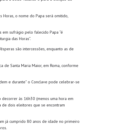
as Horas, o nome do Papa será omitido,
es em sufrágio pelo falecido Papa “é
turgia das Horas”.
 Vésperas são intercessões, enquanto as de
ílica de Santa Maria Maior, em Roma, conforme
ecedem e durante” o Conclave pode celebrar-se
vão decorrer às 16h30 (menos uma hora em
a de dois eleitores que se encontram
am já cumprido 80 anos de idade no primeiro
ros.