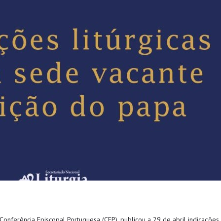
 Conferência Episcopal Portuguesa (CEP), publicou a 29 de abril indicaçõe