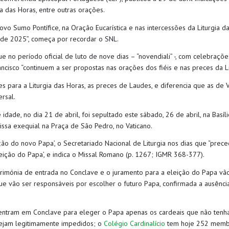
ia das Horas, entre outras orações.
ovo Sumo Pontífice, na Oração Eucarística e nas intercessões da Liturgia d
 de 2025”, começa por recordar o SNL.
ue no período oficial de luto de nove dias – “novendiali” -, com celebraçõ
cisco “continuem a ser propostas nas orações dos fiéis e nas preces da Li
es para a Liturgia das Horas, as preces de Laudes, e diferencia que as de
rsal.
idade, no dia 21 de abril, foi sepultado este sábado, 26 de abril, na Bas
ssa exequial na Praça de São Pedro, no Vaticano.
eição do novo Papa’, o Secretariado Nacional de Liturgia nos dias que “pr
leição do Papa’, e indica o Missal Romano (p. 1267; IGMR 368-377).
a cerimónia de entrada no Conclave e o juramento para a eleição do Papa 
que vão ser responsáveis por escolher o futuro Papa, confirmada a ausênci
, entram em Conclave para eleger o Papa apenas os cardeais que não tenh
stejam legitimamente impedidos; o
Colégio Cardinalício
tem hoje 252 memb