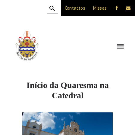
Contactos
Missas
HOME
A DIOCESE
CELEBRAÇÃO
VIDA CRISTÃ
NOTÍCIAS
JUBILEU 50 ANOS
Início da Quaresma na
Catedral