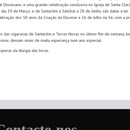
l Diocesano, e uma grande celebração conclusiva na Igreja de Santa Cla
dia 19 de Março, e de Santarém a Setúbal a 28 de Junho, são datas a te
elebração dos 50 anos da Criação da Diocese a 16 de Julho na Sé, com a 
ões das vigararias de Santarém e Torres Novas no último fim-de-semana, 
ocese, deixam sinais de muita esperança num ano especial.
peras da liturgia das horas.
Contacte-nos