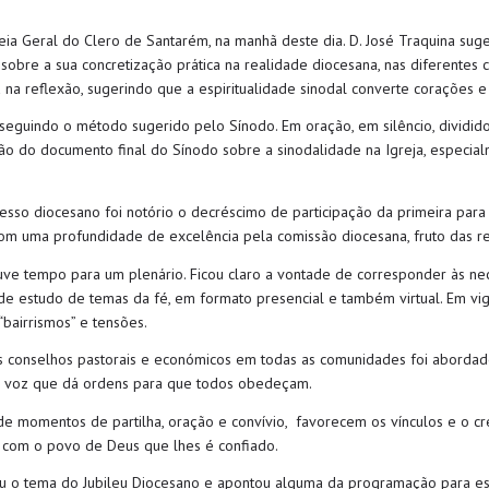
eia Geral do Clero de Santarém, na manhã deste dia. D. José Traquina sug
obre a sua concretização prática na realidade diocesana, nas diferentes
na reflexão, sugerindo que a espiritualidade sinodal converte corações 
seguindo o método sugerido pelo Sínodo. Em oração, em silêncio, dividido
ção do documento final do Sínodo sobre a sinodalidade na Igreja, especi
esso diocesano foi notório o decréscimo de participação da primeira para 
 com uma profundidade de excelência pela comissão diocesana, fruto das re
ve tempo para um plenário. Ficou claro a vontade de corresponder às ne
e estudo de temas da fé, em formato presencial e também virtual. Em vi
bairrismos” e tensões.
conselhos pastorais e económicos em todas as comunidades foi abordado
só voz que dá ordens para que todos obedeçam.
 de momentos de partilha, oração e convívio, favorecem os vínculos e o 
com o povo de Deus que lhes é confiado.
ou o tema do Jubileu Diocesano e apontou alguma da programação para est