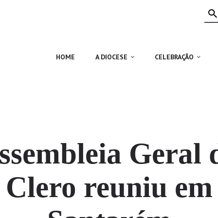
HOME
A DIOCESE
CELEBRAÇÃO
HOME
A DIOCESE
CELEBRAÇÃO
VIDA CRISTÃ
NOTÍCIAS
JUBILEU 50 ANOS
ssembleia Geral 
Clero reuniu em