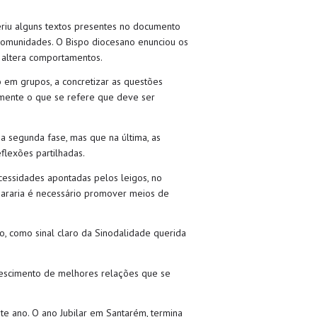
eriu alguns textos presentes no documento
 comunidades. O Bispo diocesano enunciou os
e altera comportamentos.
 em grupos, a concretizar as questões
almente o que se refere que deve ser
a segunda fase, mas que na última, as
flexões partilhadas.
cessidades apontadas pelos leigos, no
gararia é necessário promover meios de
, como sinal claro da Sinodalidade querida
crescimento de melhores relações que se
e ano. O ano Jubilar em Santarém, termina