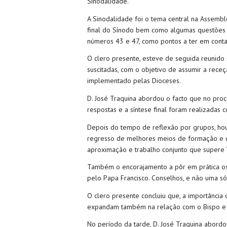
Sinodalidade.
A Sinodalidade foi o tema central na Assembl
final do Sínodo bem como algumas questões s
números 43 e 47, como pontos a ter em conta 
O clero presente, esteve de seguida reunido 
suscitadas, com o objetivo de assumir a rece
implementado pelas Dioceses.
D. José Traquina abordou o facto que no proc
respostas e a síntese final foram realizadas
Depois do tempo de reflexão por grupos, hou
regresso de melhores meios de formação e d
aproximação e trabalho conjunto que supere “
Também o encorajamento a pôr em prática os 
pelo Papa Francisco. Conselhos, e não uma 
O clero presente concluiu que, a importância
expandam também na relação com o Bispo e 
No período da tarde, D. José Traquina abord