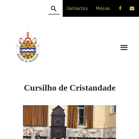
Contactos
Missas
HOME
A DIOCESE
CELEBRAÇÃO
VIDA CRISTÃ
NOTÍCIAS
JUBILEU 50 ANOS
Cursilho de Cristandade