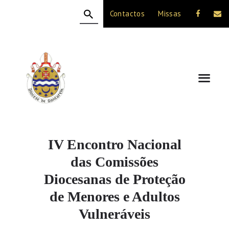
Contactos
Missas
HOME
A DIOCESE
CELEBRAÇÃO
VIDA CRISTÃ
NOTÍCIAS
JUBILEU 50 ANOS
IV Encontro Nacional
das Comissões
Diocesanas de Proteção
de Menores e Adultos
Vulneráveis