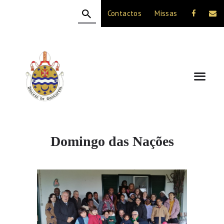
Contactos
Missas
HOME
A DIOCESE
CELEBRAÇÃO
VIDA CRISTÃ
NOTÍCIAS
JUBILEU 50 ANOS
Domingo das Nações