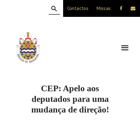
Contactos
Missas
HOME
A DIOCESE
CELEBRAÇÃO
VIDA CRISTÃ
NOTÍCIAS
JUBILEU 50 ANOS
CEP: Apelo aos
deputados para uma
mudança de direção!