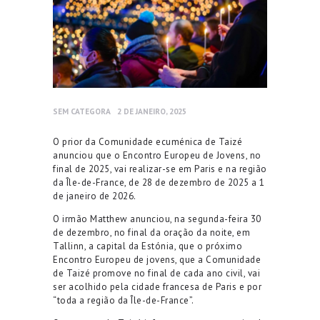
SEM CATEGORA
2 DE JANEIRO, 2025
O prior da Comunidade ecum
é
nica de Taiz
é
anunciou que o Encontro Europeu de Jovens, no
final de 2025, vai realizar-se em Paris e na regi
ã
o
da
Î
le-de-France, de 28 de dezembro de 2025 a 1
de janeiro de 2026.
O irm
ã
o Matthew anunciou,
na
segunda-feira
30
de dezembro
, no final da ora
çã
o da noite, em
Tallinn, a capital da Est
ó
nia, que o pr
ó
ximo
Encontro Europeu de jovens, que a Comunidade
de Taiz
é
promove no final de cada ano civil, vai
ser acolhido pela cidade francesa de Paris e por
“
toda a regi
ã
o da
Î
le-de-France
”
.