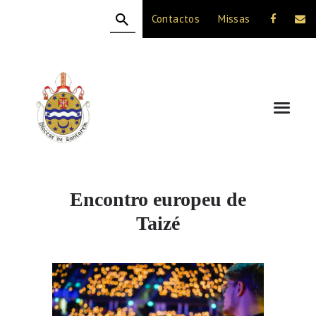
Contactos
Missas
HOME
A DIOCESE
CELEBRAÇÃO
VIDA CRISTÃ
NOTÍCIAS
JUBILEU 50 ANOS
Encontro europeu de
Taizé