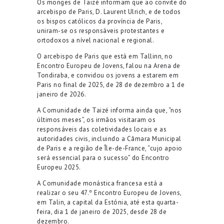
Os monges de Taiz
é
informam que ao convite do
arcebispo de Paris, D. Laurent Ulrich, e de todos
os bispos cat
ó
licos da prov
í
ncia de Paris,
uniram-se os respons
á
veis protestantes e
ortodoxos a n
í
vel nacional e regional.
O arcebispo de Paris que est
á
em Tallinn, no
Encontro Europeu de Jovens, falou na Arena de
Tondiraba, e convidou os jovens a estarem em
Paris no final de 2025, de 28 de dezembro a 1 de
janeiro de 2026.
A Comunidade de Taiz
é
informa ainda que,
“
nos
ú
ltimos meses
”
, os irm
ã
os visitaram os
respons
á
veis das coletividades locais e as
autoridades civis, incluindo a C
â
mara Municipal
de Paris e a regi
ã
o de
Î
le-de-France,
“
cujo apoio
ser
á
essencial para o sucesso
”
do Encontro
Europeu 2025.
A Comunidade mon
á
stica francesa est
á
a
realizar o seu 47.
º
Encontro Europeu de Jovens,
em Talin, a capital da Est
ó
nia, at
é
esta quarta-
feira, dia 1 de janeiro de 2025, desde 28 de
dezembro.