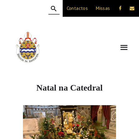
Contactos
Missas
HOME
A DIOCESE
CELEBRAÇÃO
VIDA CRISTÃ
NOTÍCIAS
JUBILEU 50 ANOS
Natal na Catedral