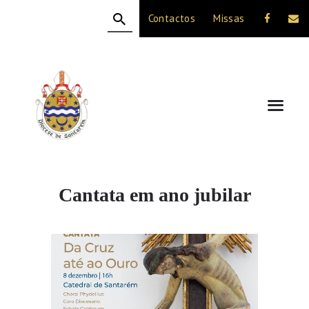
Contactos
Missas
HOME
A DIOCESE
CELEBRAÇÃO
VIDA CRISTÃ
NOTÍCIAS
JUBILEU 50 ANOS
Cantata em ano jubilar