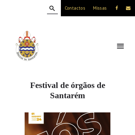
Contactos
Missas
HOME
A DIOCESE
CELEBRAÇÃO
VIDA CRISTÃ
NOTÍCIAS
JUBILEU 50 ANOS
Festival de órgãos de
Santarém