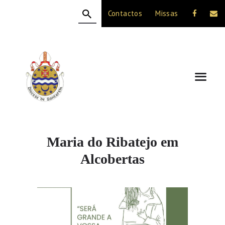
Contactos
Missas
HOME
A DIOCESE
CELEBRAÇÃO
VIDA CRISTÃ
NOTÍCIAS
JUBILEU 50 ANOS
Maria do Ribatejo em
Alcobertas