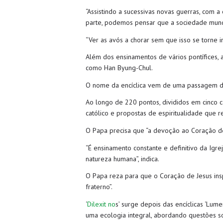
“Assistindo a sucessivas novas guerras, com a
parte, podemos pensar que a sociedade mundi
“Ver as avós a chorar sem que isso se torne 
Além dos ensinamentos de vários pontífices, 
como Han Byung-Chul.
O nome da encíclica vem de uma passagem da 
Ao longo de 220 pontos, divididos em cinco c
católico e propostas de espiritualidade que r
O Papa precisa que “a devoção ao Coração de
“É ensinamento constante e definitivo da Igr
natureza humana”, indica.
O Papa reza para que o Coração de Jesus inspi
fraterno”.
‘
Dilexit no
s’ surge depois das encíclicas ‘Lum
uma ecologia integral, abordando questões soci