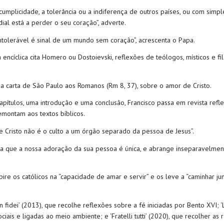
 cumplicidade, a tolerância ou a indiferença de outros países, ou com sim
al está a perder o seu coração”, adverte.
intolerável é sinal de um mundo sem coração”, acrescenta o Papa.
a encíclica cita Homero ou Dostoievski, reflexões de teólogos, místicos e
carta de São Paulo aos Romanos (Rm 8, 37), sobre o amor de Cristo.
apítulos, uma introdução e uma conclusão, Francisco passa em revista refl
emontam aos textos bíblicos.
 Cristo não é o culto a um órgão separado da pessoa de Jesus”.
eja que a nossa adoração da sua pessoa é única, e abrange inseparavelmen
re os católicos na “capacidade de amar e servir” e os leve a “caminhar ju
en fidei’ (2013), que recolhe reflexões sobre a fé iniciadas por Bento XVI;
ais e ligadas ao meio ambiente; e ‘Fratelli tutti’ (2020), que recolher as