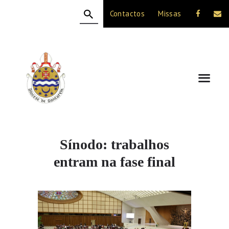
Contactos
Missas
HOME
A DIOCESE
CELEBRAÇÃO
VIDA CRISTÃ
NOTÍCIAS
JUBILEU 50 ANOS
Sínodo: trabalhos
entram na fase final