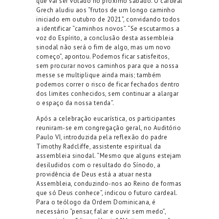
que vai ser votado no próximo sábado. O cardeal
Grech aludiu aos “frutos de um longo caminho
iniciado em outubro de 2021”, convidando todos
a identificar “caminhos novos”. “Se escutarmos a
voz do Espírito, a conclusão desta assembleia
sinodal não será o fim de algo, mas um novo
começo”, apontou. Podemos ficar satisfeitos,
sem procurar novos caminhos para que a nossa
messe se multiplique ainda mais; também
podemos correr o risco de ficar fechados dentro
dos limites conhecidos, sem continuar a alargar
o espaço da nossa tenda”.
Após a celebração eucarística, os participantes
reuniram-se em congregação geral, no Auditório
Paulo VI, introduzida pela reflexão do padre
Timothy Radcliffe, assistente espiritual da
assembleia sinodal. “Mesmo que alguns estejam
desiludidos com o resultado do Sínodo, a
providência de Deus está a atuar nesta
Assembleia, conduzindo-nos ao Reino de formas
que só Deus conhece”, indicou o futuro cardeal.
Para o teólogo da Ordem Dominicana, é
necessário “pensar, falar e ouvir sem medo”,