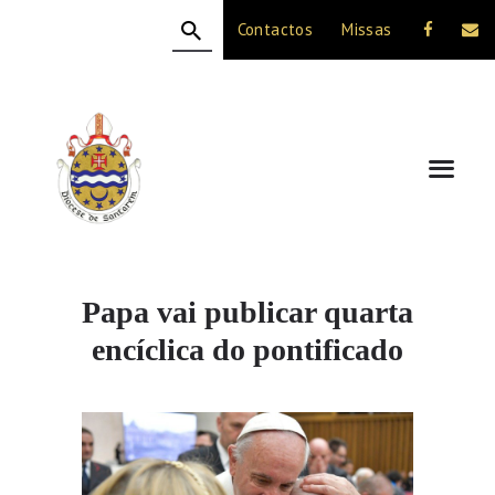
Contactos
Missas
HOME
A DIOCESE
CELEBRAÇÃO
VIDA CRISTÃ
NOTÍCIAS
JUBILEU 50 ANOS
Papa vai publicar quarta
encíclica do pontificado