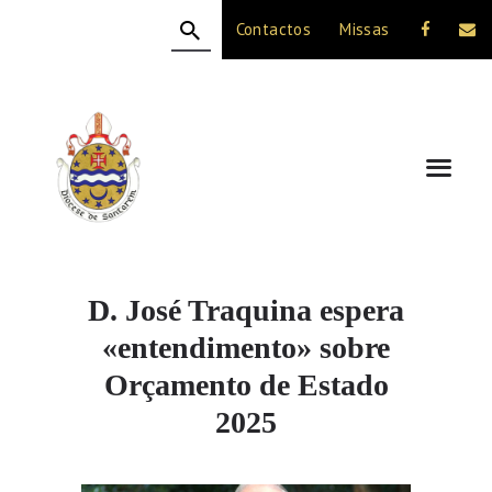
Contactos
Missas
HOME
A DIOCESE
CELEBRAÇÃO
VIDA CRISTÃ
NOTÍCIAS
JUBILEU 50 ANOS
D. José Traquina espera
«entendimento» sobre
Orçamento de Estado
2025